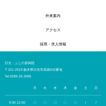
外来案内
アクセス
採用・求人情報
日光・ふじの原病院
〒321-2523 栃木県日光市高徳632番地
Tel.0288-25-3056
月
火
水
木
金
土
日
9:00-12:00
〇
〇
〇
〇
〇
/
/